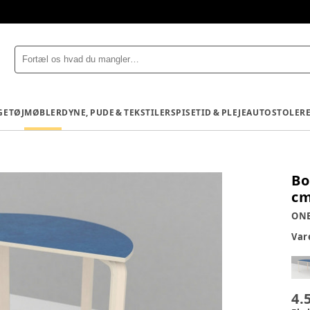
GETØJ
MØBLER
DYNE, PUDE & TEKSTILER
SPISETID & PLEJE
AUTOSTOLE
R
Bo
c
ON
Va
4.