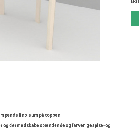
Eks
dæmpende linoleum på toppen.
er og dermed skabe spændende og farverige spise- og