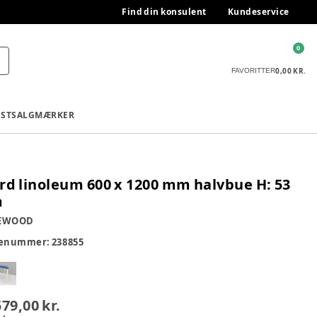
Find din konsulent
Kundeservice
0
0,00 KR.
FAVORITTER
ESTSALG
MÆRKER
rd linoleum 600 x 1200 mm halvbue H: 53
m
EWOOD
renummer:
238855
579,00 kr.