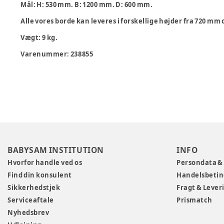
Mål: H: 530 mm. B: 1200 mm. D: 600 mm.
Alle vores borde kan leveres i forskellige højder fra 720 mm
Vægt: 9 kg.
Varenummer:
238855
BABYSAM INSTITUTION
INFO
Hvorfor handle ved os
Persondata &
Find din konsulent
Handelsbetin
Sikkerhedstjek
Fragt & Lever
Serviceaftale
Prismatch
Nyhedsbrev