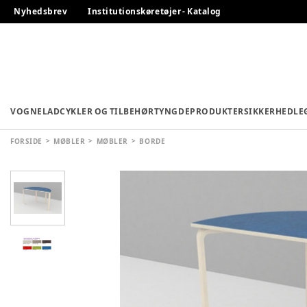
Nyhedsbrev
Institutionskøretøjer - Katalog
VOGNE
LADCYKLER OG TILBEHØR
TYNGDEPRODUKTER
SIKKERHED
LE
FORSIDE
MØBLER
MØBLER
BORDE