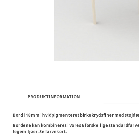
PRODUKTINFORMATION
Bord i 18 mm i hvidpigmenteret birkekrydsfiner med støj
Bordene kan kombineres i vores 6 forskellige standardfarv
legemiljøer. Se farvekort.