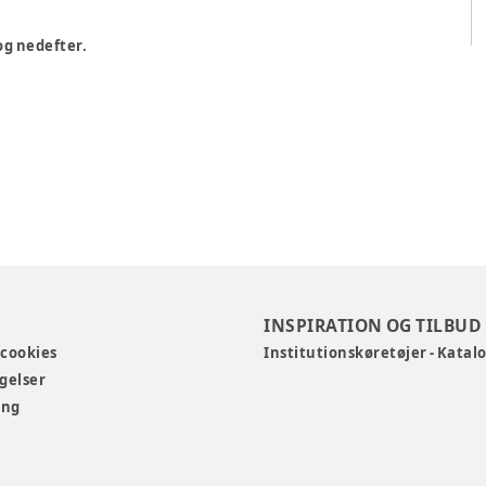
 og nedefter.
INSPIRATION OG TILBUD
 cookies
Institutionskøretøjer - Katal
gelser
ing