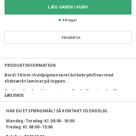
LÆG VAREN I KURV
På lager
PRISMATCH
PRODUKTINFORMATION
Bord i 18 mm i hvidpigmenteret birkekrydsfiner med
slidstærkt laminat på toppen.
Bordene kan kombineres i vores forskellige standardfarver
Læs mere
og dermed skabe spændende og farverige spise- og
legemiljøer. Se farvekort.
HAR DU ET SPØRGSMÅL? SÅ KONTAKT OS ENDELIG.
Mål: H:720 mm. L:1200 mm. D:900 mm.
Mandag - Torsdag: Kl. 08:00 - 16:00
Alle vores borde kan leveres i forskellige højder fra 720 mm
Fredag: Kl. 08:00 - 15:00
og nedefter.