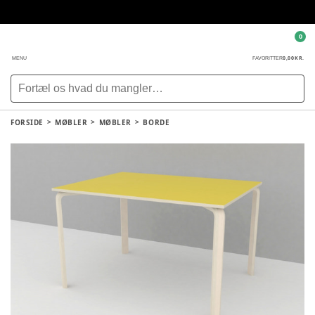
0
0,00 KR.
MENU
FAVORITTER
FORSIDE
MØBLER
MØBLER
BORDE