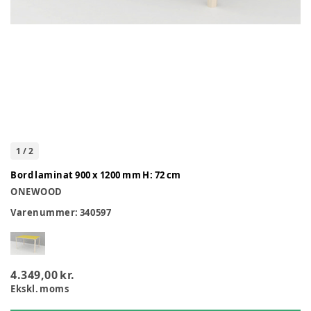
1
/
2
Bord laminat 900 x 1200 mm H: 72 cm
ONEWOOD
Varenummer:
340597
4.349,00 kr.
Ekskl. moms