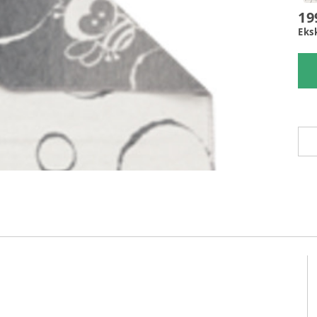
19
Eks