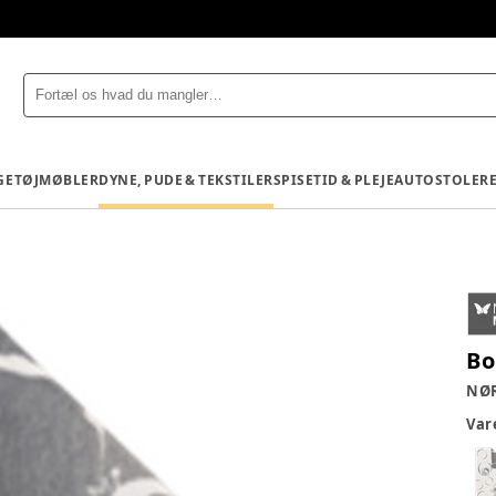
GETØJ
MØBLER
DYNE, PUDE & TEKSTILER
SPISETID & PLEJE
AUTOSTOLE
R
Bo
NØ
Va