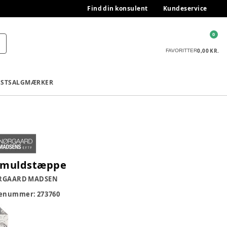
Find din konsulent
Kundeservice
0
0,00 KR.
FAVORITTER
ESTSALG
MÆRKER
muldstæppe
RGAARD MADSEN
renummer:
273760