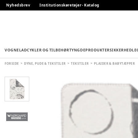
Nyhedsbrev
Institutionskøretøjer - Katalog
VOGNE
LADCYKLER OG TILBEHØR
TYNGDEPRODUKTER
SIKKERHED
LE
FORSIDE
DYNE, PUDE & TEKSTILER
TEKSTILER
PLAIDER & BABYTÆPPER