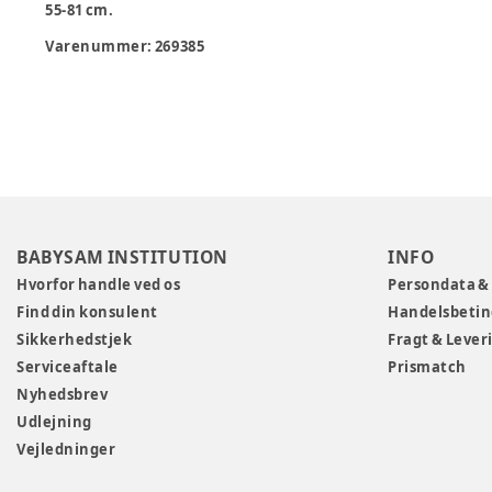
55-81 cm.
Varenummer:
269385
BABYSAM INSTITUTION
INFO
Hvorfor handle ved os
Persondata &
Find din konsulent
Handelsbetin
Sikkerhedstjek
Fragt & Lever
Serviceaftale
Prismatch
Nyhedsbrev
Udlejning
Vejledninger