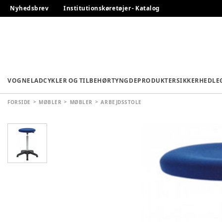
Nyhedsbrev
Institutionskøretøjer - Katalog
VOGNE
LADCYKLER OG TILBEHØR
TYNGDEPRODUKTER
SIKKERHED
LE
FORSIDE
MØBLER
MØBLER
ARBEJDSSTOLE