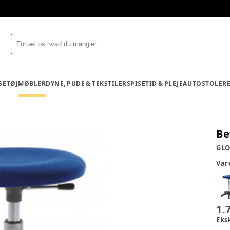
GETØJ
MØBLER
DYNE, PUDE & TEKSTILER
SPISETID & PLEJE
AUTOSTOLE
R
Be
GL
Va
1.
Eks