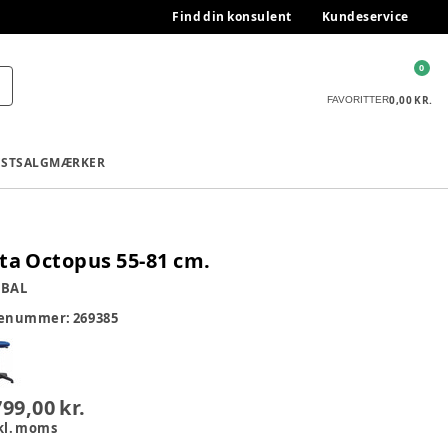
Find din konsulent
Kundeservice
0
0,00 KR.
FAVORITTER
ESTSALG
MÆRKER
ta Octopus 55-81 cm.
OBAL
renummer:
269385
799,00 kr.
kl. moms