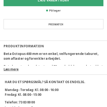
LÆG VAREN I KURV
På lager
PRISMATCH
PRODUKTINFORMATION
Beta Octopus 400 mm er en enkel, velfungerende taburet,
som aflaster og forenkler arbejdet.
Beta har et sæde polstret med 30 mm koldskum og betrukket
Læs mere
med stof, som er behagelig og giver optimal siddekomfort.
Sædediameter: 36 cm. Denne stol er med 400 mm octopus
base og glidesko.
HAR DU ET SPØRGSMÅL? SÅ KONTAKT OS ENDELIG.
39-52 cm.
Mandag - Torsdag: Kl. 08:00 - 16:00
Fredag: Kl. 08:00 - 15:00
Varenummer:
338015
Telefon: 73 83 00 00