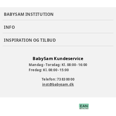
Type:
3-hjulet liggecykel / banancykel
Styring:
Kropsstyring via håndtag
BABYSAM INSTITUTION
Fremdrift:
Pedaler
Hjul:
Luftgummihjul
INFO
Alder:
Anbefales fra 6–12 år
Vægt:
23,5 kg
INSPIRATION OG TILBUD
Varenummer:
361631
BabySam Kundeservice
Mandag - Torsdag: Kl. 08:00 - 16:00
Fredag: Kl. 08:00 - 15:00
Telefon: 73 83 00 00
inst@babysam.dk