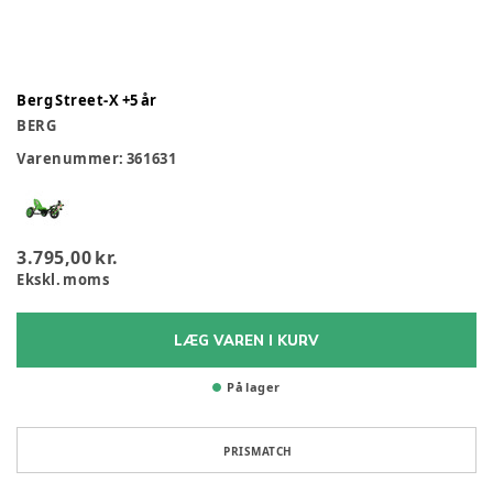
Berg Street-X +5 år
BERG
Varenummer:
361631
3.795,00 kr.
Ekskl. moms
LÆG VAREN I KURV
På lager
PRISMATCH