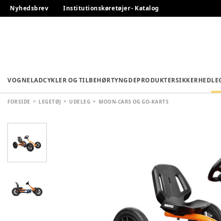
Nyhedsbrev
Institutionskøretøjer - Katalog
VOGNE
LADCYKLER OG TILBEHØR
TYNGDEPRODUKTER
SIKKERHED
LE
FORSIDE
LEGETØJ
UDELEG
MOON-CARS OG GO-KARTS