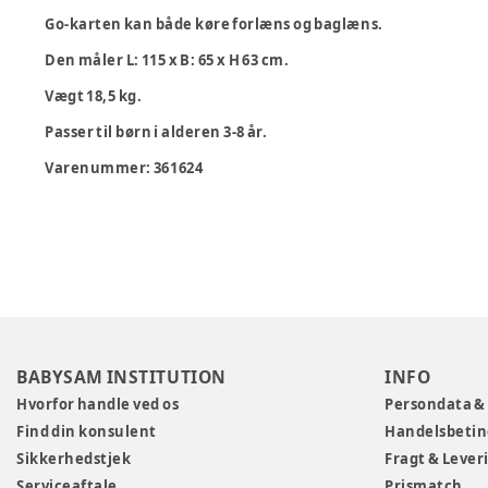
Go-karten kan både køre forlæns og baglæns.
Den måler L: 115 x B: 65 x H 63 cm.
Vægt 18,5 kg.
Passer til børn i alderen 3-8 år.
Varenummer:
361624
BABYSAM INSTITUTION
INFO
Hvorfor handle ved os
Persondata &
Find din konsulent
Handelsbetin
Sikkerhedstjek
Fragt & Lever
Serviceaftale
Prismatch