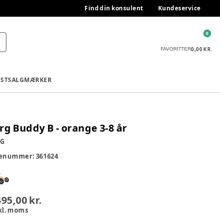
Find din konsulent
Kundeservice
0
0,00 KR.
FAVORITTER
ESTSALG
MÆRKER
rg Buddy B - orange 3-8 år
RG
renummer:
361624
495,00 kr.
kl. moms