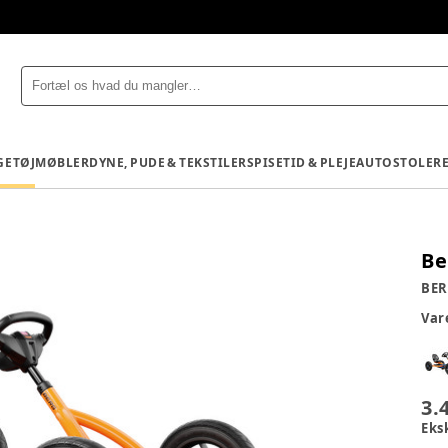
GETØJ
MØBLER
DYNE, PUDE & TEKSTILER
SPISETID & PLEJE
AUTOSTOLE
R
Be
BE
Va
3.
Eks