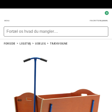
0
0,00 KR.
MENU
FAVORITTER
FORSIDE
LEGETØJ
UDELEG
TRÆKVOGNE