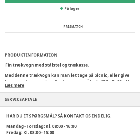
På lager
PRISMATCH
PRODUKTINFORMATION
Fin trækvogn med stålstel og trækasse.
Med denne trækvogn kan man let tage på picnic, eller give
kammeraterne en tur. Trækvognen måler L: 127 x B: 60 x H:
Læs mere
112 cm.
Vægt 32 kg.
SERVICEAFTALE
Kan bruges af børn fra 2 år.
HAR DU ET SPØRGSMÅL? SÅ KONTAKT OS ENDELIG.
Varenummer:
361617
Mandag - Torsdag: Kl. 08:00 - 16:00
Fredag: Kl. 08:00 - 15:00