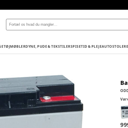
GETØJ
MØBLER
DYNE, PUDE & TEKSTILER
SPISETID & PLEJE
AUTOSTOLE
R
Ba
OD
Va
99