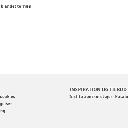
i blandet terræn.
.
INSPIRATION OG TILBUD
 cookies
Institutionskøretøjer - Katal
gelser
ing