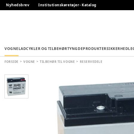
Nyhedsbrev
Institutionskøretøjer - Katalog
VOGNE
LADCYKLER OG TILBEHØR
TYNGDEPRODUKTER
SIKKERHED
LE
FORSIDE
VOGNE
TILBEHØR TIL VOGNE
RESERVEDELE