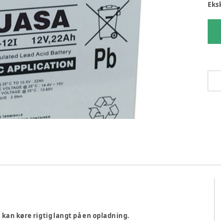
Eks
 kan køre rigtig langt på en opladning.