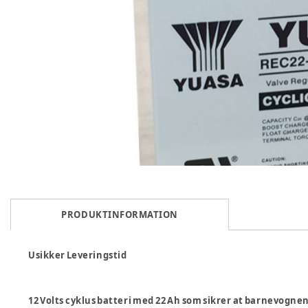
PRODUKTINFORMATION
Usikker Leveringstid
12 Volts cyklus batteri med 22 Ah som sikrer at barnevognen