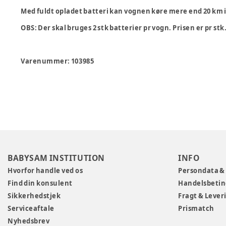
Med fuldt opladet batteri kan vognen køre mere end 20 km 
OBS: Der skal bruges 2 stk batterier pr vogn. Prisen er pr stk
Varenummer:
103985
BABYSAM INSTITUTION
INFO
Hvorfor handle ved os
Persondata &
Find din konsulent
Handelsbetin
Sikkerhedstjek
Fragt & Lever
Serviceaftale
Prismatch
Nyhedsbrev