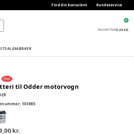
Find din konsulent
Kundeservice
0
0,00 KR.
FAVORITTER
ESTSALG
MÆRKER
tteri til Odder motorvogn
DER
renummer:
103985
9,00 kr.