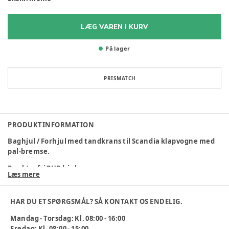
LÆG VAREN I KURV
På lager
PRISMATCH
PRODUKTINFORMATION
Baghjul / Forhjul med tandkrans til Scandia klapvogne med
pal-bremse.
Punkterfri PUR hjul.
Læs mere
Varenummer:
345332
HAR DU ET SPØRGSMÅL? SÅ KONTAKT OS ENDELIG.
Mandag - Torsdag: Kl. 08:00 - 16:00
Fredag: Kl. 08:00 - 15:00