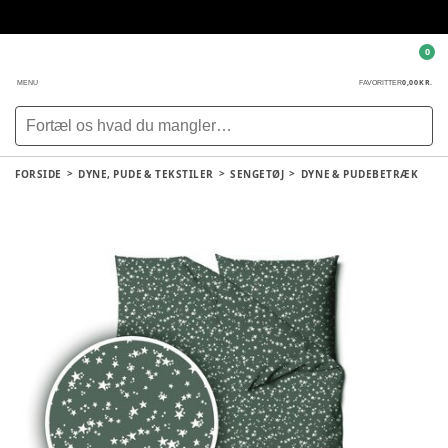
0
0,00 KR.
MENU
FAVORITTER
FORSIDE
DYNE, PUDE & TEKSTILER
SENGETØJ
DYNE & PUDEBETRÆK