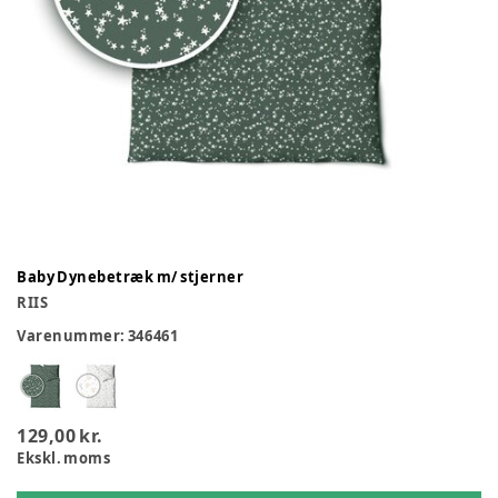
Baby Dynebetræk m/ stjerner
RIIS
Varenummer:
346461
129,00 kr.
Ekskl. moms