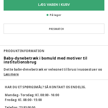
LÆG VAREN I KURV
På lager
PRISMATCH
PRODUKTINFORMATION
Baby-dynebetræk i bomuld med motiver til
institutionsbrug
Dette baby-dynebetræk er velegnet til brug i vuggestuer og
dagpleje, hvor der er fokus på både komfort og hygiejne i
Læs mere
barnets sovemiljø. Størrelsen passer til standard babydyner
og giver en tryg og behagelig ramme omkring barnets hvile
HAR DU ET SPØRGSMÅL? SÅ KONTAKT OS ENDELIG.
og søvn.
Mandag - Torsdag: Kl. 08:00 - 16:00
Fredag: Kl. 08:00 - 15:00
Dynebetrækket er fremstillet i 100 % bomuld, som føles blødt
Telefon: 73 83 00 00