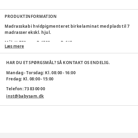
PRODUKTINFORMATION
Madrasskab i hvidpigmenteret birkelaminat med plads til 7
madrasser ekskl. hjul.
Mål: H:750mm. B:1500mm. D:645mm.
Læs mere
Varenummer:
239290
HAR DU ET SPØRGSMÅL? SÅ KONTAKT OS ENDELIG.
Mandag - Torsdag: Kl. 08:00 - 16:00
Fredag: Kl. 08:00 - 15:00
Telefon: 73 83 00 00
inst@babysam.dk