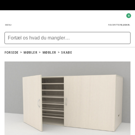
0
0,00 KR.
MENU
FAVORITTER
FORSIDE
MØBLER
MØBLER
SKABE