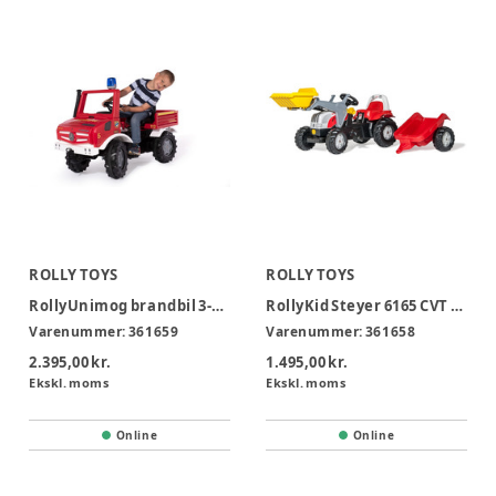
ROLLY TOYS
ROLLY TOYS
RollyUnimog brandbil 3-8 år
RollyKid Steyer 6165 CVT m/anhænger grab 2,5-5 år
Varenummer:
361659
Varenummer:
361658
2.395,00 kr.
1.495,00 kr.
Ekskl. moms
Ekskl. moms
Online
Online