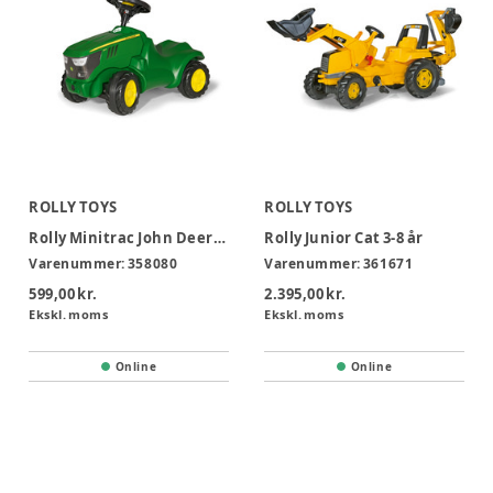
ROLLY TOYS
ROLLY TOYS
Rolly Minitrac John Deere 6150R
Rolly Junior Cat 3-8 år
Varenummer:
358080
Varenummer:
361671
599,00 kr.
2.395,00 kr.
Ekskl. moms
Ekskl. moms
Online
Online