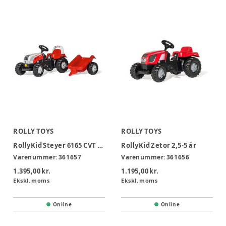
ROLLY TOYS
ROLLY TOYS
RollyKid Steyer 6165 CVT m/ anhænger 2,5-5 år
RollyKid Zetor 2,5-5 år
Varenummer:
361657
Varenummer:
361656
1.395,00 kr.
1.195,00 kr.
Ekskl. moms
Ekskl. moms
Online
Online