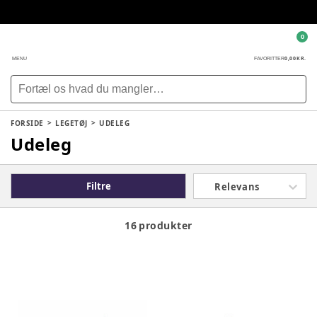
0
0,00 KR.
MENU
FAVORITTER
FORSIDE
LEGETØJ
UDELEG
Udeleg
Filtre
Relevans
16 produkter