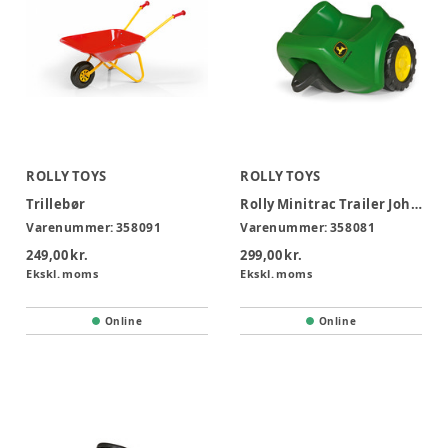
ROLLY TOYS
ROLLY TOYS
Trillebør
Rolly Minitrac Trailer John Deere
Varenummer:
358091
Varenummer:
358081
249,00 kr.
299,00 kr.
Ekskl. moms
Ekskl. moms
Online
Online