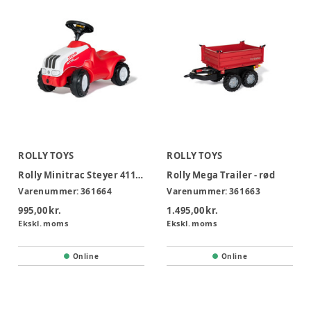
ROLLY TOYS
ROLLY TOYS
Rolly Minitrac Steyer 4115 Multi 1,5-4 år
Rolly Mega Trailer - rød
Varenummer:
361664
Varenummer:
361663
995,00 kr.
1.495,00 kr.
Ekskl. moms
Ekskl. moms
Online
Online