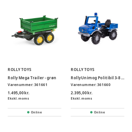
ROLLY TOYS
ROLLY TOYS
Rolly Mega Trailer - grøn
RollyUnimog Politibil 3-8 år
Varenummer:
361661
Varenummer:
361660
1.495,00 kr.
2.395,00 kr.
Ekskl. moms
Ekskl. moms
Online
Online