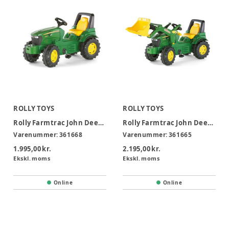
ROLLY TOYS
ROLLY TOYS
Rolly Farmtrac John Deere 7930 3-8 år
Rolly Farmtrac John Deere m/ grab 7930 3-8 år
Varenummer:
361668
Varenummer:
361665
1.995,00 kr.
2.195,00 kr.
Ekskl. moms
Ekskl. moms
Online
Online