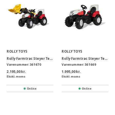
ROLLY TOYS
ROLLY TOYS
Rolly Farmtrac Steyer Terrus CVT m/ grab 3-8 år
Rolly Farmtrac Steyer Terrus CVT 6300 3-8 år
Varenummer:
361670
Varenummer:
361669
2.195,00 kr.
1.995,00 kr.
Ekskl. moms
Ekskl. moms
Online
Online