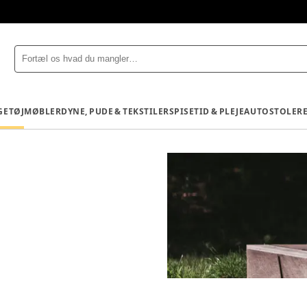
GETØJ
MØBLER
DYNE, PUDE & TEKSTILER
SPISETID & PLEJE
AUTOSTOLE
R