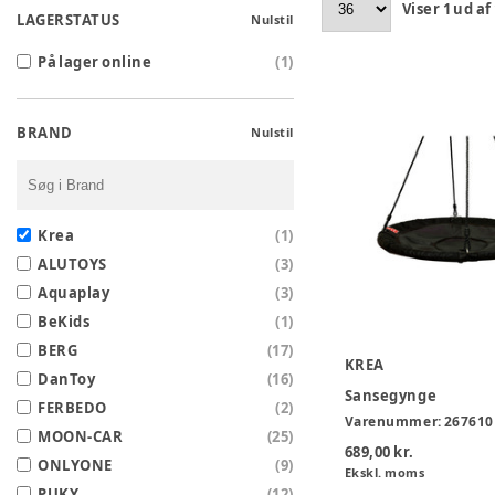
Viser
1
ud af
LAGERSTATUS
Nulstil
På lager online
(
1
)
BRAND
Nulstil
Krea
(
1
)
ALUTOYS
(
3
)
Aquaplay
(
3
)
BeKids
(
1
)
BERG
(
17
)
KREA
DanToy
(
16
)
Sansegynge
FERBEDO
(
2
)
Varenummer:
267610
MOON-CAR
(
25
)
689,00 kr.
ONLYONE
(
9
)
Ekskl. moms
PUKY
(
12
)