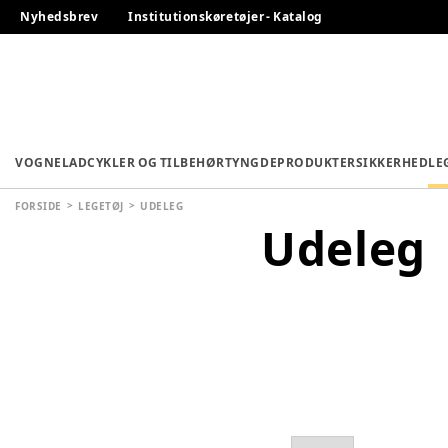
Nyhedsbrev
Institutionskøretøjer - Katalog
VOGNE
LADCYKLER OG TILBEHØR
TYNGDEPRODUKTER
SIKKERHED
LE
FORSIDE
LEGETØJ
UDELEG
Udeleg