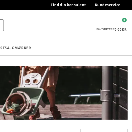
Find din konsulent
Kundeservice
0
0,00 KR.
FAVORITTER
ESTSALG
MÆRKER