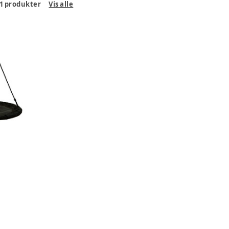
1
produkter
Vis alle