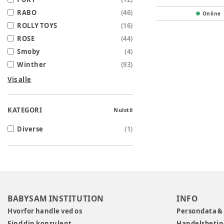
RABO
(
46
)
Online
ROLLY TOYS
(
16
)
ROSE
(
44
)
Smoby
(
4
)
Winther
(
93
)
Vis alle
KATEGORI
Nulstil
Diverse
(
1
)
BABYSAM INSTITUTION
INFO
Hvorfor handle ved os
Persondata &
Find din konsulent
Handelsbetin