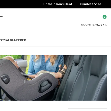
Find din konsulent
Kundeservice
0
0,00 KR.
FAVORITTER
ESTSALG
MÆRKER