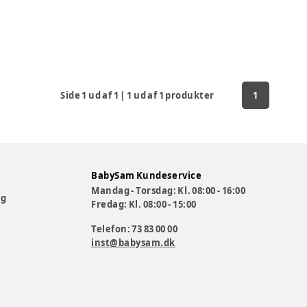
Side
1
ud af
1
|
1
ud af
1
produkter
1
BabySam Kundeservice
Mandag - Torsdag: Kl. 08:00 - 16:00
og
Fredag: Kl. 08:00 - 15:00
Telefon: 73 83 00 00
inst@babysam.dk