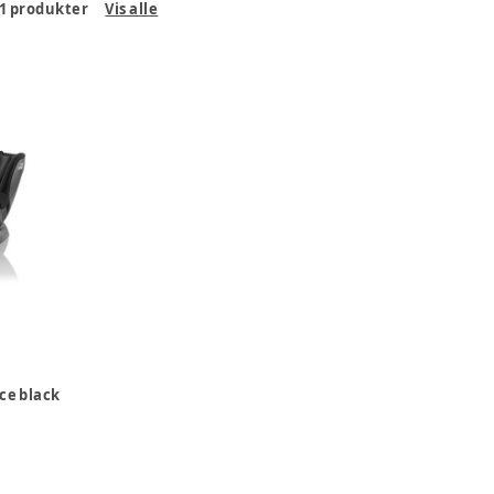
1
produkter
Vis alle
ace black