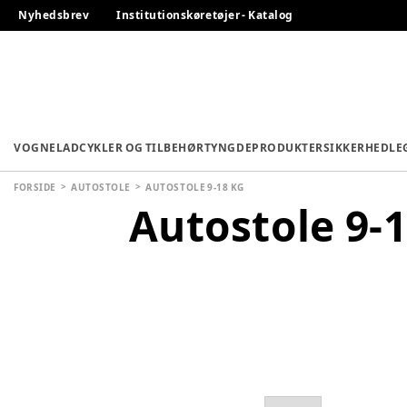
Nyhedsbrev
Institutionskøretøjer - Katalog
VOGNE
LADCYKLER OG TILBEHØR
TYNGDEPRODUKTER
SIKKERHED
LE
FORSIDE
AUTOSTOLE
AUTOSTOLE 9-18 KG
Autostole 9-