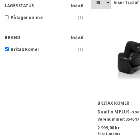
Viser
1
ud af
LAGERSTATUS
Nulstil
På lager online
(
1
)
BRAND
Nulstil
Britax Römer
(
1
)
BRITAX RÖMER
Dualfix M PLUS - sp
Varenummer:
354617
2.999,00 kr.
Ekskl. moms