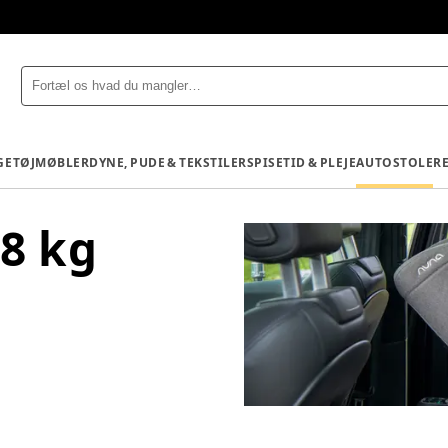
GETØJ
MØBLER
DYNE, PUDE & TEKSTILER
SPISETID & PLEJE
AUTOSTOLE
R
18 kg